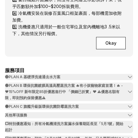
乎匹數額外加$100~$200拆裝費用。
4️⃣ 冷氣機安裝在裝修百葉風口框架裹面，每部機需加收附
加費。
5️⃣ 洗機優惠只適用於一般住宅單位及室內機離地3 .5米以
下，其他情況另行報價。
Okay
服務項目
🔵PLAN A 基礎淨洗連通去水方案
🟢PLAN B 環保抗菌鍍膜高溫高壓蒸洗方案 🔥有小孩寵物家庭首選！🔥 -
❤️15%OFF 新年限定85折優惠進行中 「價錢已折實」❤️ ⚠️優惠名額有
限，即刻預約保留優惠⚠️
🟠PLAN C 旗艦升級版環保抗菌防霉蒸洗方案
其他單項服務
💥特別優惠通知：所有冷氣機清洗方案漏水保養期廷長至「5月1號」開始
起計