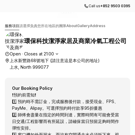
Call us
+852 9503 0395
Go to gallery image
Go to gallery image
Go to gallery image
Go to gallery image
Go to gallery image
1
2
3
4
5
環保科技潔淨家居及商業冷氣工程公司
服務項目
請選擇負責您所在地區的團隊
About
Gallery
Address
環保科技潔淨家居及商業冷氣工程公司
Opening hours
Open
·
Closes at
21:00
上水新豐路68號地下 (請注意這是本公司的地址)
上水, North 999077
Our Booking Policy
❗️預約前需知❗️
1️⃣ 預約時不需訂金，完成服務後付款，接受現金、FPS、
PayMe、Alipay。可選擇預約時付款享95折優惠
2️⃣ 師傅會盡量在指定的時間到達，實際時間有可能會受當
日交通/工程影響而有所延誤，請確保當日預留足夠時間作
彈性安排。
3️⃣ 窗口機如外面漏水，而沒有空間通去水必須拆下來，視